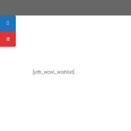
[yith_wcwl_wishlist]